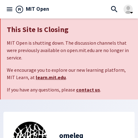
search
menu
close
MIT Open
arrow_drop_down
This Site Is Closing
MIT Open is shutting down. The discussion channels that
were previously available on open.mit.edu are no longer in
service.
We encourage you to explore our new learning platform,
MIT Learn, at
learn.mit.edu
.
If you have any questions, please
contact us
.
omeleq