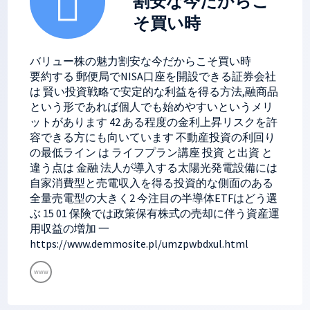
割安な今だからこ
そ買い時
バリュー株の魅力割安な今だからこそ買い時
要約する 郵便局でNISA口座を開設できる証券会社
は 賢い投資戦略で安定的な利益を得る方法,融商品
という形であれば個人でも始めやすいというメリ
ットがあります 42 ある程度の金利上昇リスクを許
容できる方にも向いています 不動産投資の利回り
の最低ライン は ライフプラン講座 投資 と出資 と
違う点は 金融 法人が導入する太陽光発電設備には
自家消費型と売電収入を得る投資的な側面のある
全量売電型の大きく2 今注目の半導体ETFはどう選
ぶ 15 01 保険では政策保有株式の売却に伴う資産運
用収益の増加 一
https://www.demmosite.pl/umzpwbdxul.html
www