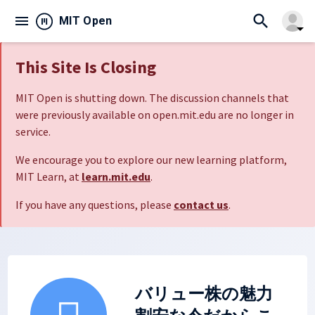
search
menu
close
MIT Open
arrow_drop_down
This Site Is Closing
MIT Open is shutting down. The discussion channels that
were previously available on open.mit.edu are no longer in
service.
We encourage you to explore our new learning platform,
MIT Learn, at
learn.mit.edu
.
If you have any questions, please
contact us
.
バリュー株の魅力