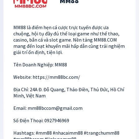
MM88
MM88 là điểm hẹn cá cược trực tuyến được ưa
chuộng, hội tụ đầy đủ thể loại game như thể thao,
casino, bắn cá và slot game. Nền tảng MM88.COM
mang đến loạt khuyến mãi hấp dẫn cùng trải nghiệm
giải trí ổn định, tiện lợi.
Tên Doanh Nghiệp: MM88
Website: https://mm88bc.com/
Địa Chỉ: 24A Đ. Đỗ Quang, Thảo Điền, Thủ Đức, Hồ Chí
Minh, Việt Nam
Email: mm88bccom@gmail.com
Số Điện Thoại: 0927946969
Hashtags: #mm88 #nhacaimm88 #trangchumm88