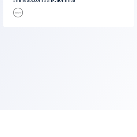
#mm88bccom #linkvaomm88
www