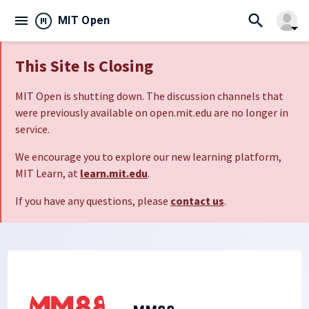
search
menu
close
MIT Open
arrow_drop_down
This Site Is Closing
MIT Open is shutting down. The discussion channels that
were previously available on open.mit.edu are no longer in
service.
We encourage you to explore our new learning platform,
MIT Learn, at
learn.mit.edu
.
If you have any questions, please
contact us
.