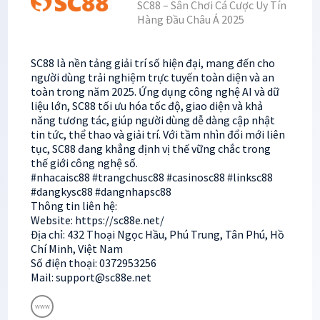
SC88 – Sân Chơi Cá Cược Uy Tín
Hàng Đầu Châu Á 2025
SC88 là nền tảng giải trí số hiện đại, mang đến cho
người dùng trải nghiệm trực tuyến toàn diện và an
toàn trong năm 2025. Ứng dụng công nghệ AI và dữ
liệu lớn, SC88 tối ưu hóa tốc độ, giao diện và khả
năng tương tác, giúp người dùng dễ dàng cập nhật
tin tức, thể thao và giải trí. Với tầm nhìn đổi mới liên
tục, SC88 đang khẳng định vị thế vững chắc trong
thế giới công nghệ số.
#nhacaisc88 #trangchusc88 #casinosc88 #linksc88
#dangkysc88 #dangnhapsc88
Thông tin liên hệ:
Website: https://sc88e.net/
Địa chỉ: 432 Thoại Ngọc Hầu, Phú Trung, Tân Phú, Hồ
Chí Minh, Việt Nam
Số điện thoại: 0372953256
Mail: support@sc88e.net
www