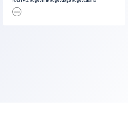
HASTAG: #ug88link #ug88daga #ug88casino
www