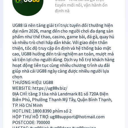
tuyến mới nổi, vận hành ổn
định nă
UG88 là nền tảng giải trí trực tuyến đổi thưởng hiện
đại năm 2026, mang đến cho người chơi đa dạng sản
phẩm như thể thao, casino, game bài, đá gà, quay hủ
và nhiều trò chơi hấp dẫn khác. Với giao diện thân
thiện, tốc độ truy cập ổn định và hệ thống bảo mật
cao, UG88 hướng đến trải nghiệm an toàn, mượt mà
và tiện lợi cho người dùng. Dịch vụ hỗ trợ khách hàng
hoạt động liên tục cùng nhiều chương trình ưu đãi
giúp nhà cái UG88 ngày càng được nhiều người lựa
chọn.
THƯƠNG HIỆU: UG88
WEBSITE: https://ug88v.biz/
ĐỊA CHỈ: tầng 3 tòa nhà Landmark 81 số 720A Điện
Biên Phủ, Phường Thạnh Mỹ Tây, Quận Bình Thạnh,
TP. Hồ Chí Minh
HOTLINE: 1800.8390 phím số 2
HỘP THƯ HỖ TRỢ: ug88support@hotmail.com
POSTCODE: 700000