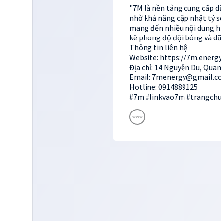
"7M là nền tảng cung cấp d
nhờ khả năng cập nhật tỷ s
mang đến nhiều nội dung hữu
kê phong độ đội bóng và dữ l
Thông tin liên hệ
Website: https://7m.energ
Địa chỉ: 14 Nguyễn Du, Qua
Email: 7menergy@gmail.c
Hotline: 0914889125
#7m #linkvao7m #trangch
www