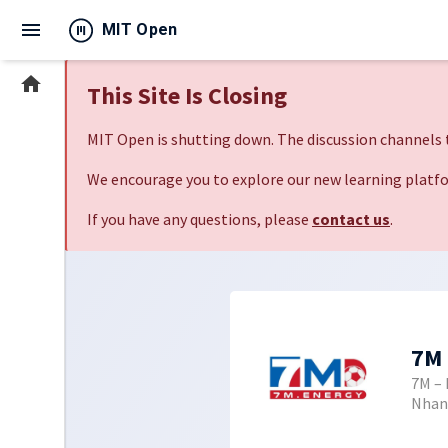
menu
MIT Open
home
This Site Is Closing
MIT Open is shutting down. The discussion channels t
We encourage you to explore our new learning platfo
If you have any questions, please
contact us
.
7M
7M – 
Nhan