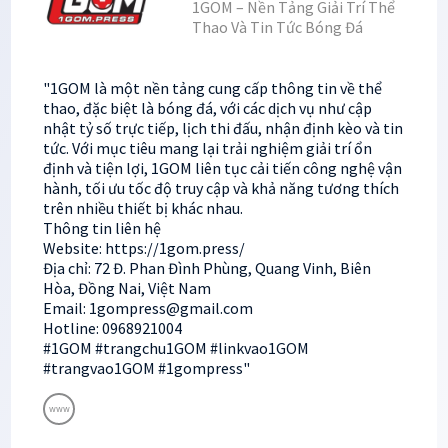
1GOM – Nền Tảng Giải Trí Thể
Thao Và Tin Tức Bóng Đá
"1GOM là một nền tảng cung cấp thông tin về thể
thao, đặc biệt là bóng đá, với các dịch vụ như cập
nhật tỷ số trực tiếp, lịch thi đấu, nhận định kèo và tin
tức. Với mục tiêu mang lại trải nghiệm giải trí ổn
định và tiện lợi, 1GOM liên tục cải tiến công nghệ vận
hành, tối ưu tốc độ truy cập và khả năng tương thích
trên nhiều thiết bị khác nhau.
Thông tin liên hệ
Website: https://1gom.press/
Địa chỉ: 72 Đ. Phan Đình Phùng, Quang Vinh, Biên
Hòa, Đồng Nai, Việt Nam
Email: 1gompress@gmail.com
Hotline: 0968921004
#1GOM #trangchu1GOM #linkvao1GOM
#trangvao1GOM #1gompress"
www