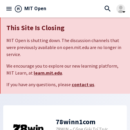
search
menu
close
MIT Open
arrow_drop_down
This Site Is Closing
MIT Open is shutting down. The discussion channels that
were previously available on open.mit.edu are no longer in
service.
We encourage you to explore our new learning platform,
MIT Learn, at
learn.mit.edu
.
If you have any questions, please
contact us
.
78winn1com
78WIN – Cổng Giải Trí Trực