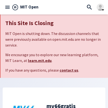
search
menu
close
MIT Open
arrow_drop_down
This Site Is Closing
MIT Open is shutting down. The discussion channels that
were previously available on open.mit.edu are no longer in
service.
We encourage you to explore our new learning platform,
MIT Learn, at
learn.mit.edu
.
If you have any questions, please
contact us
.
mv66gratis