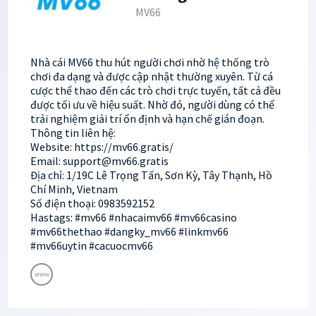
MV66
Nhà cái MV66 thu hút người chơi nhờ hệ thống trò
chơi đa dạng và được cập nhật thường xuyên. Từ cá
cược thể thao đến các trò chơi trực tuyến, tất cả đều
được tối ưu về hiệu suất. Nhờ đó, người dùng có thể
trải nghiệm giải trí ổn định và hạn chế gián đoạn.
Thông tin liên hệ:
Website: https://mv66.gratis/
Email: support@mv66.gratis
Địa chỉ: 1/19C Lê Trọng Tấn, Sơn Kỳ, Tây Thạnh, Hồ
Chí Minh, Vietnam
Số điện thoại: 0983592152
Hastags: #mv66 #nhacaimv66 #mv66casino
#mv66thethao #dangky_mv66 #linkmv66
#mv66uytin #cacuocmv66
www