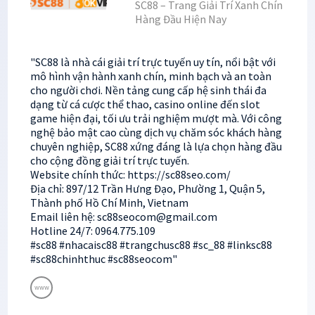
SC88 – Trang Giải Trí Xanh Chín
Hàng Đầu Hiện Nay
"SC88 là nhà cái giải trí trực tuyến uy tín, nổi bật với
mô hình vận hành xanh chín, minh bạch và an toàn
cho người chơi. Nền tảng cung cấp hệ sinh thái đa
dạng từ cá cược thể thao, casino online đến slot
game hiện đại, tối ưu trải nghiệm mượt mà. Với công
nghệ bảo mật cao cùng dịch vụ chăm sóc khách hàng
chuyên nghiệp, SC88 xứng đáng là lựa chọn hàng đầu
cho cộng đồng giải trí trực tuyến.
Website chính thức: https://sc88seo.com/
Địa chỉ: 897/12 Trần Hưng Đạo, Phường 1, Quận 5,
Thành phố Hồ Chí Minh, Vietnam
Email liên hệ: sc88seocom@gmail.com
Hotline 24/7: 0964.775.109
#sc88 #nhacaisc88 #trangchusc88 #sc_88 #linksc88
#sc88chinhthuc #sc88seocom"
www