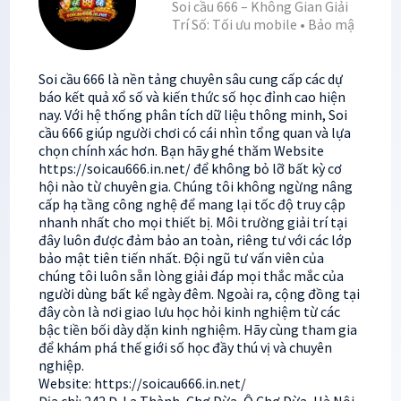
Soi cầu 666 – Không Gian Giải
Trí Số: Tối ưu mobile • Bảo mậ
Soi cầu 666 là nền tảng chuyên sâu cung cấp các dự
báo kết quả xổ số và kiến thức số học đỉnh cao hiện
nay. Với hệ thống phân tích dữ liệu thông minh, Soi
cầu 666 giúp người chơi có cái nhìn tổng quan và lựa
chọn chính xác hơn. Bạn hãy ghé thăm Website
https://soicau666.in.net/ để không bỏ lỡ bất kỳ cơ
hội nào từ chuyên gia. Chúng tôi không ngừng nâng
cấp hạ tầng công nghệ để mang lại tốc độ truy cập
nhanh nhất cho mọi thiết bị. Môi trường giải trí tại
đây luôn được đảm bảo an toàn, riêng tư với các lớp
bảo mật tiên tiến nhất. Đội ngũ tư vấn viên của
chúng tôi luôn sẵn lòng giải đáp mọi thắc mắc của
người dùng bất kể ngày đêm. Ngoài ra, cộng đồng tại
đây còn là nơi giao lưu học hỏi kinh nghiệm từ các
bậc tiền bối dày dặn kinh nghiệm. Hãy cùng tham gia
để khám phá thế giới số học đầy thú vị và chuyên
nghiệp.
Website: https://soicau666.in.net/