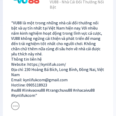
VU88 - Nhà Cái Đổi Thưởng Nổi
Bật
"VU88 là một trong những nhà cái đổi thưởng nổi
bật và uy tín nhất tại Việt Nam hiện nay. Với nhiều
năm kinh nghiệm hoạt động trong lĩnh vực cá cược,
VU88 không ngừng cải thiện và phát triển để mang
đến trải nghiệm tốt nhất cho người chơi. Không
chần chừ thêm nữa cùng đi sâu hơn về nhà cái được
yêu thích này nhé.
Thông tin liên hệ
Website: https://kynlif.uk.com/
Địa chỉ: 230 Hoàng Bá Bích, Long Bình, Đồng Nai, Việt
Nam
Email: kynlifukcom@gmail.com
Hotline: 0905118923
#vu88 #linkvaovu88 #trangchuvu88 #nhacaivu88
#kynlifukcom"
www