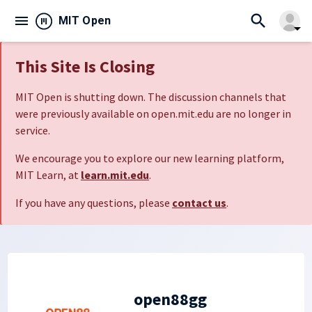
search
menu
close
MIT Open
arrow_drop_down
This Site Is Closing
MIT Open is shutting down. The discussion channels that
were previously available on open.mit.edu are no longer in
service.
We encourage you to explore our new learning platform,
MIT Learn, at
learn.mit.edu
.
If you have any questions, please
contact us
.
open88gg