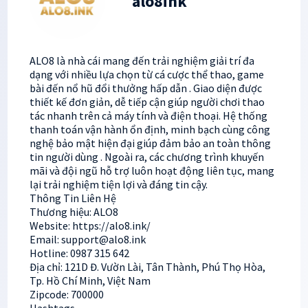
alo8ink
ALO8 là nhà cái mang đến trải nghiệm giải trí đa
dạng với nhiều lựa chọn từ cá cược thể thao, game
bài đến nổ hũ đổi thưởng hấp dẫn . Giao diện được
thiết kế đơn giản, dễ tiếp cận giúp người chơi thao
tác nhanh trên cả máy tính và điện thoại. Hệ thống
thanh toán vận hành ổn định, minh bạch cùng công
nghệ bảo mật hiện đại giúp đảm bảo an toàn thông
tin người dùng . Ngoài ra, các chương trình khuyến
mãi và đội ngũ hỗ trợ luôn hoạt động liên tục, mang
lại trải nghiệm tiện lợi và đáng tin cậy.
Thông Tin Liên Hệ
Thương hiệu: ALO8
Website: https://alo8.ink/
Email: support@alo8.ink
Hotline: 0987 315 642
Địa chỉ: 121D Đ. Vườn Lài, Tân Thành, Phú Thọ Hòa,
Tp. Hồ Chí Minh, Việt Nam
Zipcode: 700000