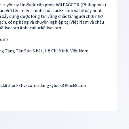
ực tuyến uy tín được cấp phép bởi PAGCOR (Philippines)
ác. Với tên miền chính thức luck8.com và bề dày hoạt
 xây dựng được lòng tin vững chắc từ người chơi nhờ
ch, công bằng và chuyên nghiệp tại Việt Nam và châu
ck8livecom #nhacailuck8livecom
.com/
ng Tám, Tân Sơn Nhất, Hồ Chí Minh, Việt Nam
uck8 #luck8livecom #dangkyluck8 #luck8com