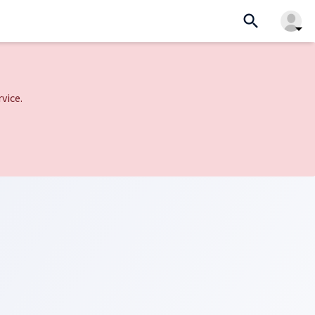
search
close
arrow_drop_down
vice.