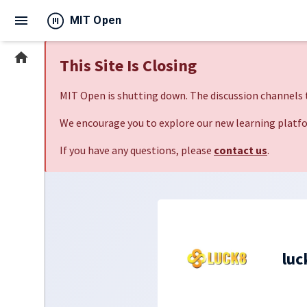
menu
MIT Open
home
This Site Is Closing
MIT Open is shutting down. The discussion channels t
We encourage you to explore our new learning platfo
If you have any questions, please
contact us
.
luc