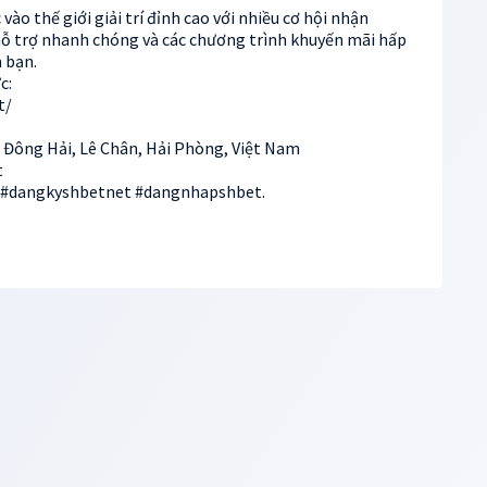
ào thế giới giải trí đỉnh cao với nhiều cơ hội nhận
hỗ trợ nhanh chóng và các chương trình khuyến mãi hấp
 bạn.
c:
t/
, Đông Hải, Lê Chân, Hải Phòng, Việt Nam
t
t #dangkyshbetnet #dangnhapshbet.