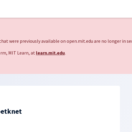
hat were previously available on open.mit.edu are no longer in ser
rm, MIT Learn, at
learn.mit.edu
.
etknet