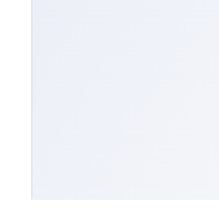
Contact us
Community Guidelines
Terms & Conditions
Accessibility