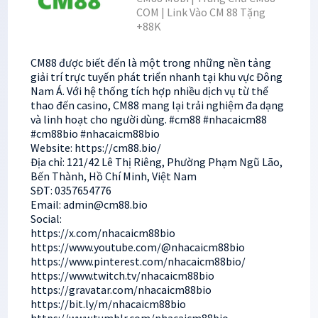
COM | Link Vào CM 88 Tặng
+88K
CM88 được biết đến là một trong những nền tảng
giải trí trực tuyến phát triển nhanh tại khu vực Đông
Nam Á. Với hệ thống tích hợp nhiều dịch vụ từ thể
thao đến casino, CM88 mang lại trải nghiệm đa dạng
và linh hoạt cho người dùng. #cm88 #nhacaicm88
#cm88bio #nhacaicm88bio
Website: https://cm88.bio/
Địa chỉ: 121/42 Lê Thị Riêng, Phường Phạm Ngũ Lão,
Bến Thành, Hồ Chí Minh, Việt Nam
SĐT: 0357654776
Email: admin@cm88.bio
Social:
https://x.com/nhacaicm88bio
https://www.youtube.com/@nhacaicm88bio
https://www.pinterest.com/nhacaicm88bio/
https://www.twitch.tv/nhacaicm88bio
https://gravatar.com/nhacaicm88bio
https://bit.ly/m/nhacaicm88bio